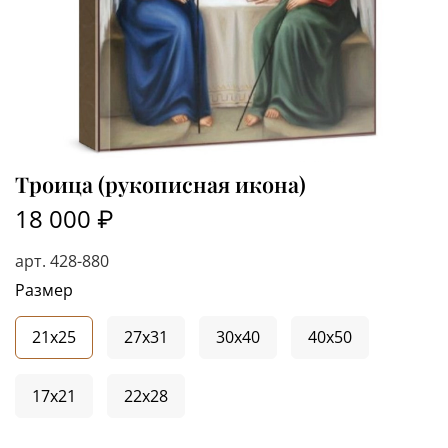
Троица (рукописная икона)
18 000 ₽
арт.
428-880
Размер
21x25
27x31
30x40
40x50
17x21
22x28