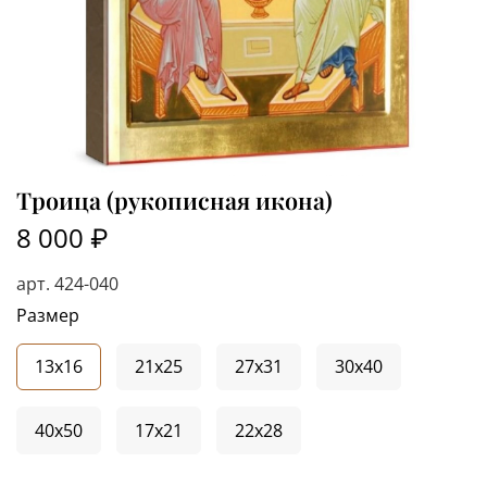
Троица (рукописная икона)
8 000 ₽
арт.
424-040
Размер
13x16
21x25
27x31
30x40
40x50
17x21
22x28