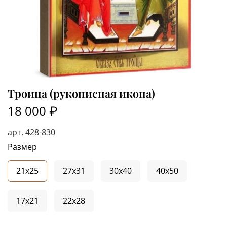
Троица (рукописная икона)
18 000 ₽
арт.
428-830
Размер
21x25
27x31
30x40
40x50
17x21
22x28