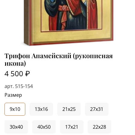
Трифон Апамейский (рукописная
икона)
4 500 ₽
арт.
515-154
Размер
9x10
13x16
21x25
27x31
30x40
40x50
17x21
22x28