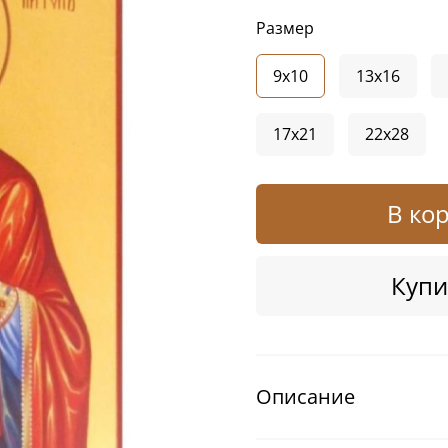
Размер
9x10
13x16
17x21
22x28
В ко
Купи
Описание