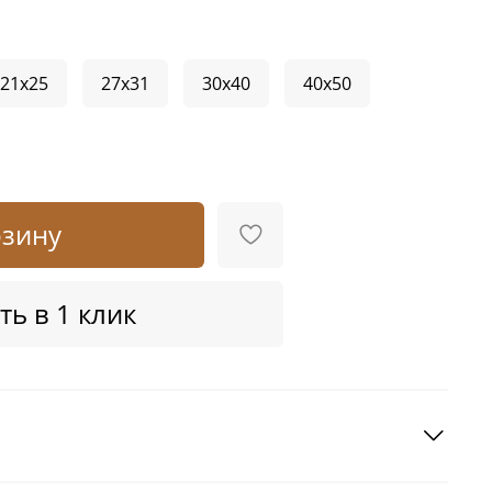
21x25
27x31
30x40
40x50
рзину
ть в 1 клик