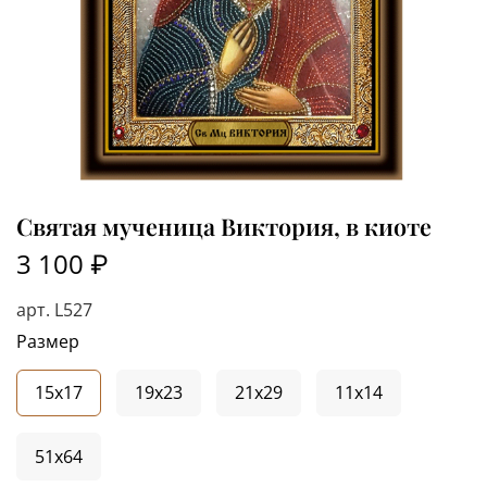
Святая мученица Виктория, в киоте
3 100 ₽
арт.
L527
Размер
15x17
19x23
21x29
11x14
51x64