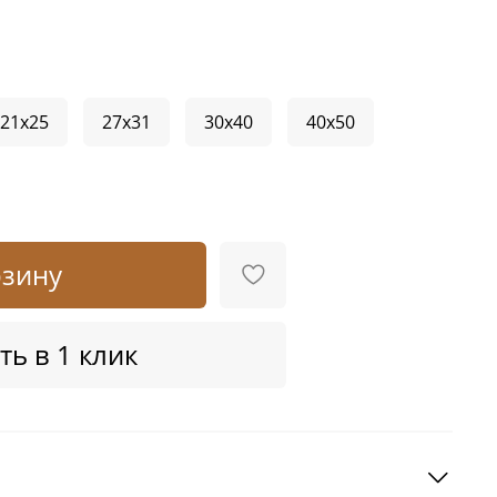
21x25
27x31
30x40
40x50
рзину
ть в 1 клик