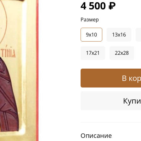
4 500 ₽
Размер
9x10
13x16
17x21
22x28
В ко
Купи
Описание