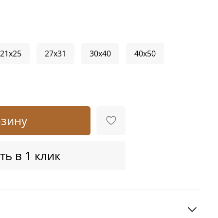
21x25
27x31
30x40
40x50
рзину
ть в 1 клик