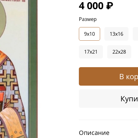
4 000 ₽
Размер
9x10
13x16
17x21
22x28
В ко
Купи
Описание