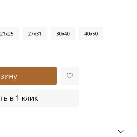
21x25
27x31
30x40
40x50
рзину
ть в 1 клик