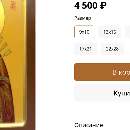
4 500 ₽
Размер
9x10
13x16
17x21
22x28
В ко
Купи
Описание