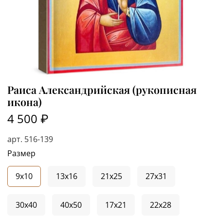
Раиса Александрийская (рукописная
икона)
4 500 ₽
арт.
516-139
Размер
9x10
13x16
21x25
27x31
30x40
40x50
17x21
22x28