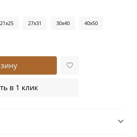
21x25
27x31
30x40
40x50
рзину
ть в 1 клик