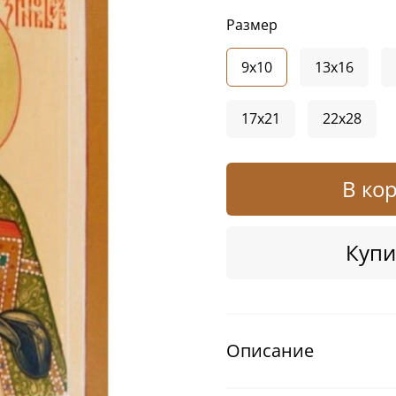
Размер
9x10
13x16
17x21
22x28
В ко
Купи
Описание