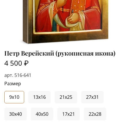
Петр Верейский (рукописная икона)
4 500 ₽
арт.
516-641
Размер
9x10
13x16
21x25
27x31
30x40
40x50
17x21
22x28