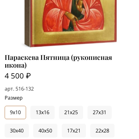
Параскева Пятница (рукописная
икона)
4 500 ₽
арт.
516-132
Размер
9x10
13x16
21x25
27x31
30x40
40x50
17x21
22x28