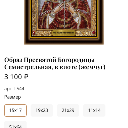
Образ Пресвятой Богородицы
Семистрельная, в киоте (жемчуг)
3 100 ₽
арт.
L544
Размер
15x17
19x23
21x29
11x14
51x64