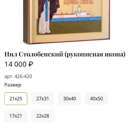
Нил Столобенский (рукописная икона)
14 000 ₽
арт.
426-420
Размер
21x25
27x31
30x40
40x50
17x21
22x28