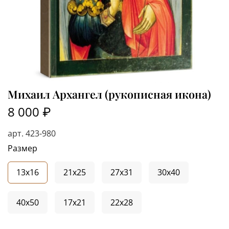
Михаил Архангел (рукописная икона)
8 000 ₽
арт.
423-980
Размер
13x16
21x25
27x31
30x40
40x50
17x21
22x28