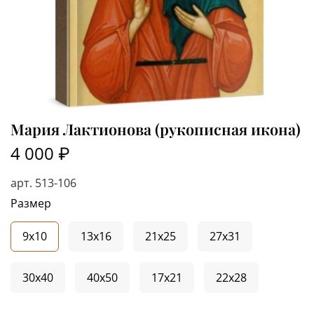
Мария Лактионова (рукописная икона)
4 000 ₽
арт.
513-106
Размер
9x10
13x16
21x25
27x31
30x40
40x50
17x21
22x28