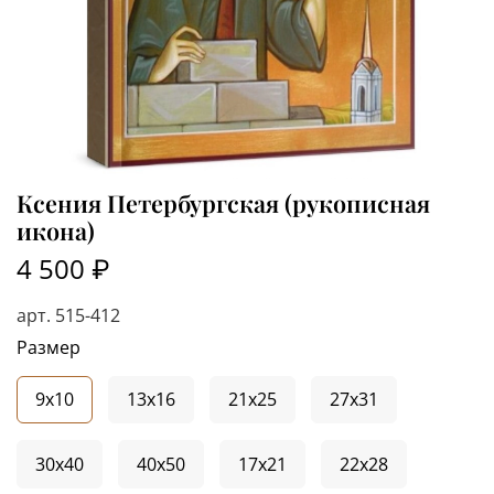
Ксения Петербургская (рукописная
икона)
4 500 ₽
арт.
515-412
Размер
9x10
13x16
21x25
27x31
30x40
40x50
17x21
22x28