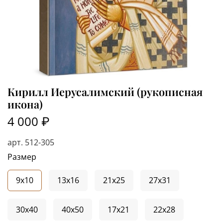
Кирилл Иерусалимский (рукописная
икона)
4 000 ₽
арт.
512-305
Размер
9x10
13x16
21x25
27x31
30x40
40x50
17x21
22x28