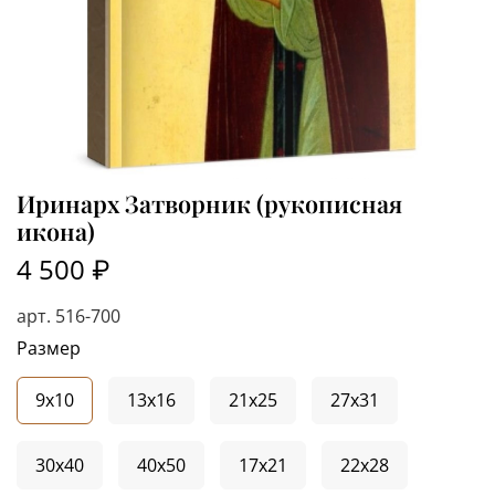
Иринарх Затворник (рукописная
икона)
4 500 ₽
арт.
516-700
Размер
9x10
13x16
21x25
27x31
30x40
40x50
17x21
22x28