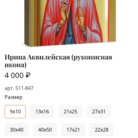
Ирина Аквилейская (рукописная
икона)
4 000 ₽
арт.
511-847
Размер
9x10
13x16
21x25
27x31
30x40
40x50
17x21
22x28