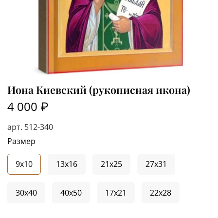
Иона Киевский (рукописная икона)
4 000 ₽
арт.
512-340
Размер
9x10
13x16
21x25
27x31
30x40
40x50
17x21
22x28