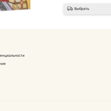
Выбрать
денциальности
ние