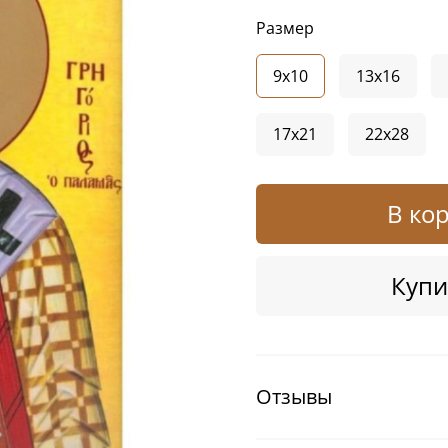
Размер
9x10
13x16
17x21
22x28
В ко
Купи
Отзывы