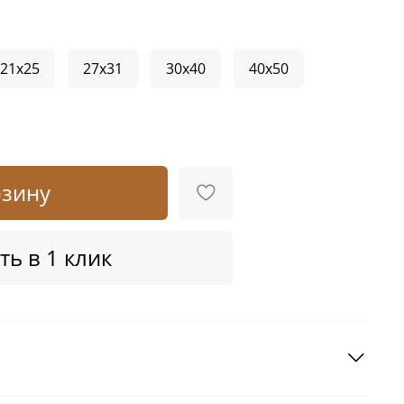
21x25
27x31
30x40
40x50
рзину
ть в 1 клик