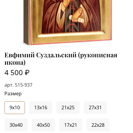
Евфимий Суздальский (рукописная
икона)
4 500 ₽
арт.
515-937
Размер
9x10
13x16
21x25
27x31
30x40
40x50
17x21
22x28