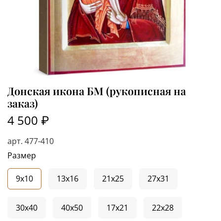
Донская икона БМ (рукописная на
заказ)
4 500 ₽
арт.
477-410
Размер
9x10
13x16
21x25
27x31
30x40
40x50
17x21
22x28