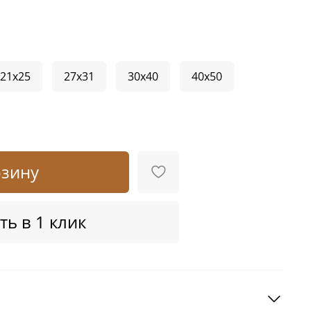
21x25
27x31
30x40
40x50
рзину
ть в 1 клик