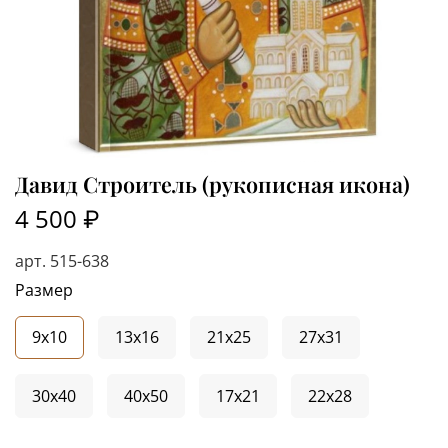
Давид Строитель (рукописная икона)
4 500 ₽
арт.
515-638
Размер
9x10
13x16
21x25
27x31
30x40
40x50
17x21
22x28