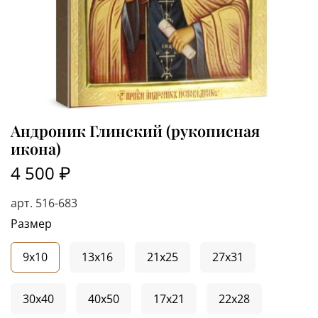
Андроник Глинский (рукописная
икона)
4 500 ₽
арт.
516-683
Размер
9x10
13x16
21x25
27x31
30x40
40x50
17x21
22x28