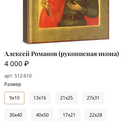
Алексей Романов (рукописная икона)
4 000 ₽
арт.
512-610
Размер
9x10
13x16
21x25
27x31
30x40
40x50
17x21
22x28