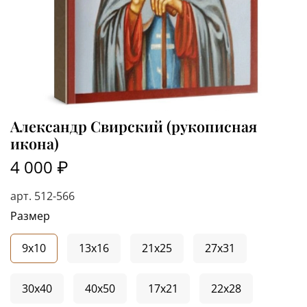
Александр Свирский (рукописная
икона)
4 000 ₽
арт.
512-566
Размер
9x10
13x16
21x25
27x31
30x40
40x50
17x21
22x28