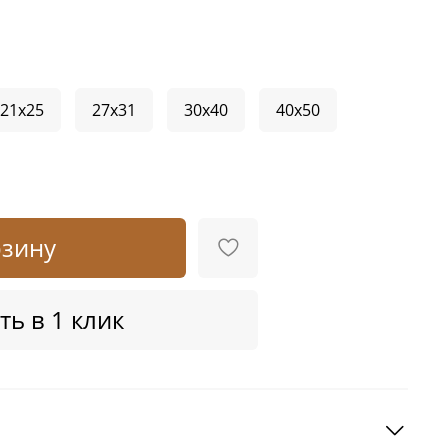
21x25
27x31
30x40
40x50
рзину
ть в 1 клик