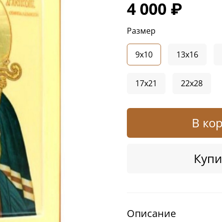
4 000 ₽
Размер
9x10
13x16
17x21
22x28
В ко
Купи
Описание