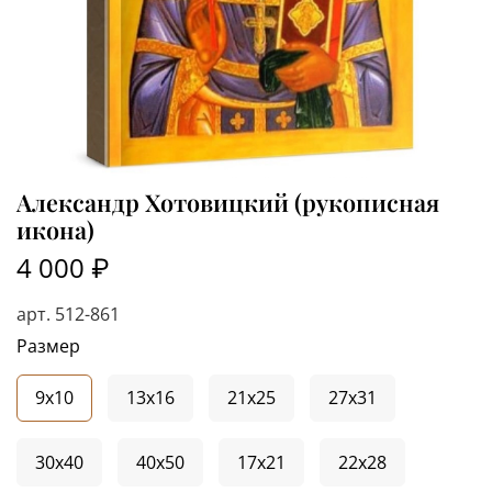
Александр Хотовицкий (рукописная
икона)
4 000 ₽
арт.
512-861
Размер
9x10
13x16
21x25
27x31
30x40
40x50
17x21
22x28